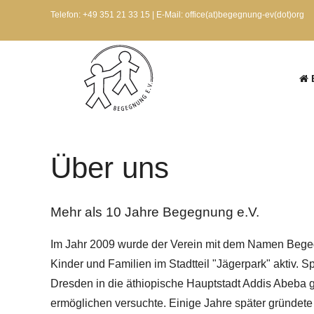
Telefon: +49 351 21 33 15 | E-Mail: office(at)begegnung-ev(dot)org
Über uns
Mehr als 10 Jahre Begegnung e.V.
Im Jahr 2009 wurde der Verein mit dem Namen Begegn
Kinder und Familien im Stadtteil "Jägerpark" aktiv. 
Dresden in die äthiopische Hauptstadt Addis Abeba g
ermöglichen versuchte. Einige Jahre später gründete