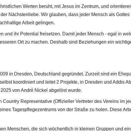
 christlichen Werten beruht, mit Jesus im Zentrum, und orienti
 Nächstenliebe. Wir glauben, dass jeder Mensch als Gottes Eb
hhaltige Arbeit gelingen.
n und ihr Potential freisetzen. Damit jeder Mensch - egal in 
besseren Ort zu machen. Deshalb sind Beziehungen ein wichtiger
009 in Dresden, Deutschland gegründet. Zurzeit sind ein Ehepa
selbst koordiniert und leitet 2 Projekte, in Dresden und Addis 
 2025 von André Nickel abgelöst wurde.
Country Representative (Offizieller Vertreter des Vereins im je
 eines
Tagespflegezentrums von der Straße zu holen. Diese Ar
chen Menschen, die sich wöchentlich in kleinen Gruppen und ein